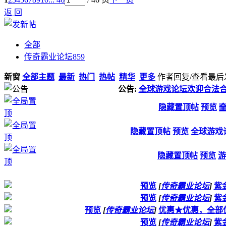
返 回
全部
传奇霸业论坛
859
新窗
全部主题
最新
热门
热帖
精华
更多
作者
回复/查看
最后
公告:
全球游戏论坛欢迎合法
隐藏置顶帖
预览
隐藏置顶帖
预览
全球游戏
隐藏置顶帖
预览
游
预览
[
传奇霸业论坛
]
紫
预览
[
传奇霸业论坛
]
紫
预览
[
传奇霸业论坛
]
优惠★优惠，全部优
预览
[
传奇霸业论坛
]
紫