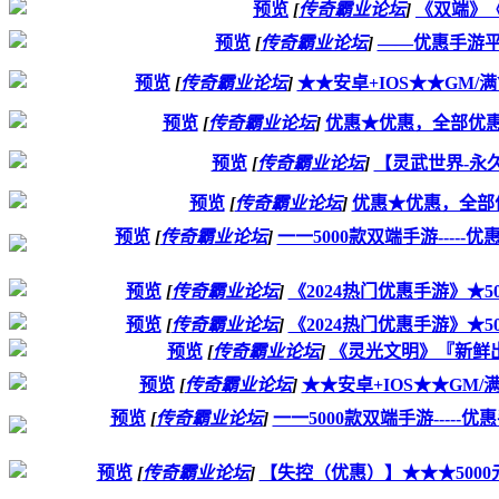
预览
[
传奇霸业论坛
]
《双端》《
预览
[
传奇霸业论坛
]
——优惠手游平
预览
[
传奇霸业论坛
]
★★安卓+IOS★★GM/满
预览
[
传奇霸业论坛
]
优惠★优惠，全部优惠
预览
[
传奇霸业论坛
]
【灵武世界-永久
预览
[
传奇霸业论坛
]
优惠★优惠，全部
预览
[
传奇霸业论坛
]
一一5000款双端手游----
预览
[
传奇霸业论坛
]
《2024热门优惠手游》★50
预览
[
传奇霸业论坛
]
《2024热门优惠手游》★50
预览
[
传奇霸业论坛
]
《灵光文明》『新鲜出
预览
[
传奇霸业论坛
]
★★安卓+IOS★★GM/满
预览
[
传奇霸业论坛
]
一一5000款双端手游----
预览
[
传奇霸业论坛
]
【失控（优惠）】★★★5000元只