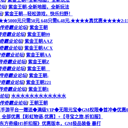
论坛
]
紫金王朝--全新地图，全新玩法
论坛
]
紫金王朝-全新地图，全新玩法
坛
]
紫金王朝---轻松游戏，快乐扫野！
000元只需50元 648只需6.48元.★★★★真优惠★★★★2:1
传奇霸业论坛
]
紫金王朝
传奇霸业论坛
]
紫金王朝99
奇霸业论坛
]
紫金王朝AAZ
奇霸业论坛
]
紫金王朝ACX
传奇霸业论坛
]
紫金王朝AA
传奇霸业论坛
]
紫金王朝Z
传奇霸业论坛
]
紫金王朝__
传奇霸业论坛
]
紫金王朝-
传奇霸业论坛
]
紫金王朝221
传奇霸业论坛
]
紫金王朝1
论坛
]
水水水水水水水水水水水水
传奇霸业论坛
]
王朝王朝
-优惠手游平台一赠送◆满级VIP◆无限元宝◆GM权限◆首冲◆优惠0:
全部优惠【彩虹物语-优惠】+【寻宝之旅-折扣服】
东方奇缘H5折扣服》优惠版本，GM极品装备 暴打