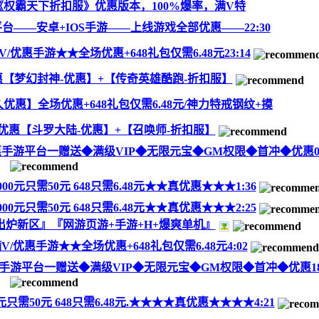
权霸天下折扣服》优惠版本，100%爆率，满V特
台——安卓+IOS手游——上线游戏全部优惠——22:30
V/优惠手游★★全场优惠+648礼包仅需6.48元23:14
【梦幻封神-优惠】+【传奇英雄酷跑-折扣服】
优惠】全场优惠+648礼包仅需6.48元/神力特戒钢纹+摸
优惠【斗罗大陆-优惠】+【召唤师-折扣服】
-优惠手游平台一赠送◆满级VIP◆无限元宝◆GM权限◆首冲◆优惠0:
00元只需50元 648只需6.48元★★真优惠★★★1:36
00元只需50元 648只需6.48元★★真优惠★★★2:25
炉新区』『网游页游+手游+H+爆爽单机』
V/优惠手游★★全场优惠+648礼包仅需6.48元4:02
-优惠手游平台一赠送◆满级VIP◆无限元宝◆GM权限◆首冲◆优惠18:
需50元 648只需6.48元.★★★★真优惠★★★★4:21