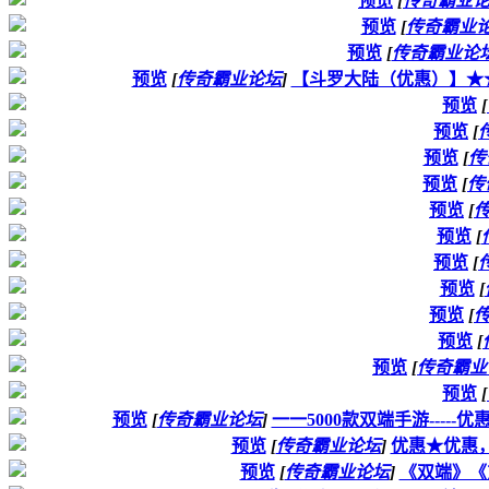
预览
[
传奇霸业
预览
[
传奇霸业
预览
[
传奇霸业论
预览
[
传奇霸业论坛
]
【斗罗大陆（优惠）】★★★5
预览
[
预览
[
预览
[
传
预览
[
传
预览
[
预览
[
预览
[
预览
[
预览
[
预览
[
预览
[
传奇霸业
预览
[
预览
[
传奇霸业论坛
]
一一5000款双端手游----
预览
[
传奇霸业论坛
]
优惠★优惠，
预览
[
传奇霸业论坛
]
《双端》《