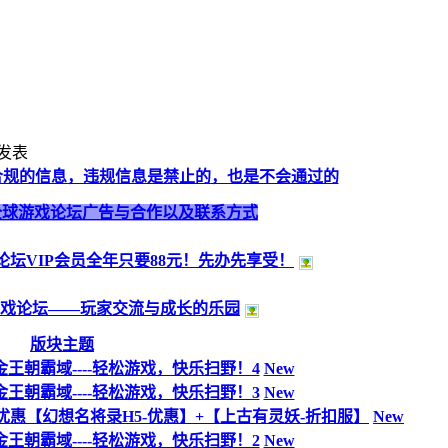
发表
合规的信息，违规信息是禁止的，也是不会通过的
全球游戏论坛广告与合作以及联系方式
论坛VIP会员全年只要88元！先办先享受！
戏论坛——玩家交流与成长的乐园
版块主题
金王朝霸域----轻松游戏，快乐扫野！4
New
金王朝霸域----轻松游戏，快乐扫野！3
New
惠【幻想名将录H5-优惠】+【上古有灵妖-折扣服】
New
金王朝霸域----轻松游戏，快乐扫野！2
New